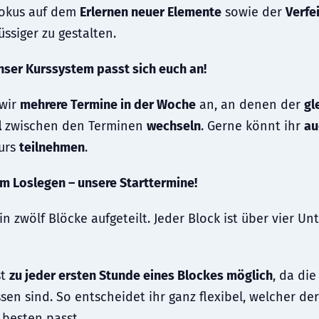
 Fokus auf dem
Erlernen neuer Elemente
sowie der
Verfe
ssiger zu gestalten.
unser Kurssystem passt sich euch an!
wir
mehrere Termine in der Woche
an, an denen der
gl
l
zwischen den Terminen
wechseln
. Gerne könnt ihr
au
urs
teilnehmen
.
m Loslegen – unsere Starttermine!
 in zwölf Blöcke aufgeteilt. Jeder Block ist über vier U
st
zu jeder ersten Stunde eines Blockes möglich
, da di
ssen sind. So entscheidet ihr ganz flexibel, welcher d
 besten passt.