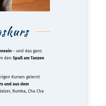
gskurs
ensein
– und das ganz
 um den
Spaß am Tanzen
erigen Kursen gelernt
urs und aus dem
Walzer, Rumba, Cha Cha