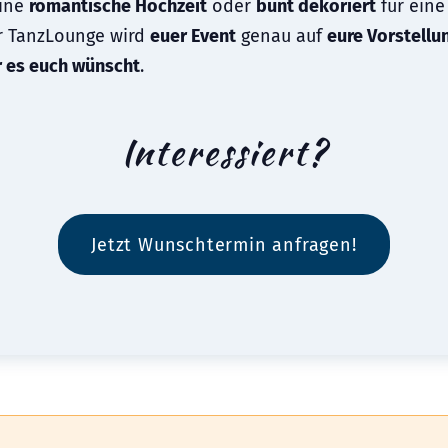
eine
romantische Hochzeit
oder
bunt dekoriert
für ein
r TanzLounge wird
euer Event
genau auf
eure Vorstell
hr es euch wünscht
.
Interessiert?
Jetzt Wunschtermin anfragen!