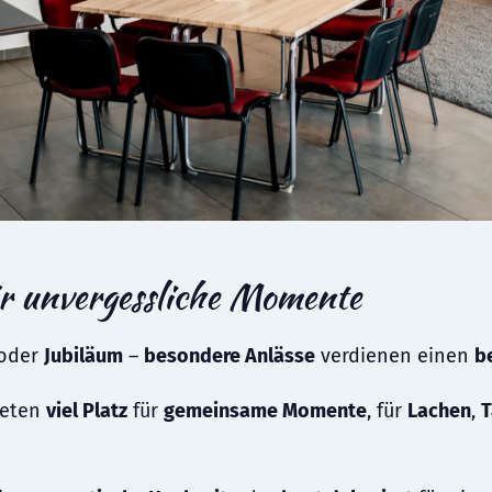
ür unvergessliche Momente
oder
Jubiläum
–
besondere Anlässe
verdienen einen
b
eten
viel Platz
für
gemeinsame Momente
, für
Lachen
,
T