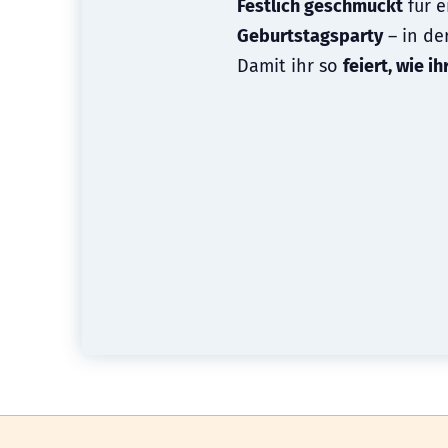
Festlich geschmückt
für 
Geburtstagsparty
– in de
Damit ihr so
feiert, wie i