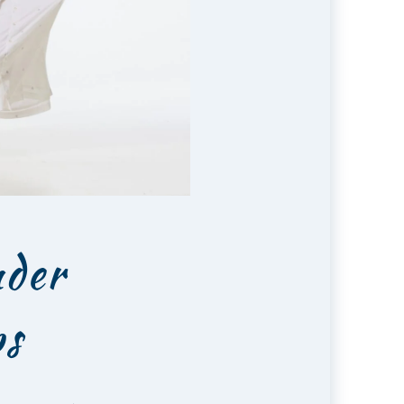
nder
ps