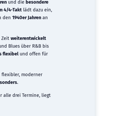
uren
und die
besondere
im 4/4-Takt
lädt dazu ein,
in den
1940er Jahren
an
 Zeit
weiterentwickelt
 und Blues über R&B bis
 flexibel
und offen für
 flexibler, moderner
esonders
.
 alle drei Termine, liegt