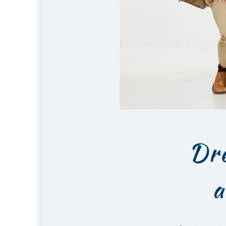
Dre
a