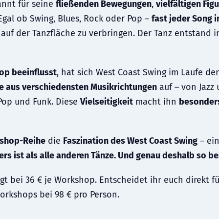
annt für seine
fließenden Bewegungen
,
vielfältigen Fig
 Egal ob Swing, Blues, Rock oder Pop –
fast jeder Song 
 auf der Tanzfläche zu verbringen. Der Tanz entstand 
op beeinflusst
, hat sich West Coast Swing im Laufe der
se aus verschiedensten Musikrichtungen
auf – von Jazz
Pop und Funk. Diese
Vielseitigkeit
macht ihn
besonders
shop-Reihe
die
Faszination des West Coast Swing
– ein
ers ist als alle anderen Tänze. Und genau deshalb so b
gt bei 36 € je Workshop. Entscheidet ihr euch direkt für
 Workshops bei 98 € pro Person.